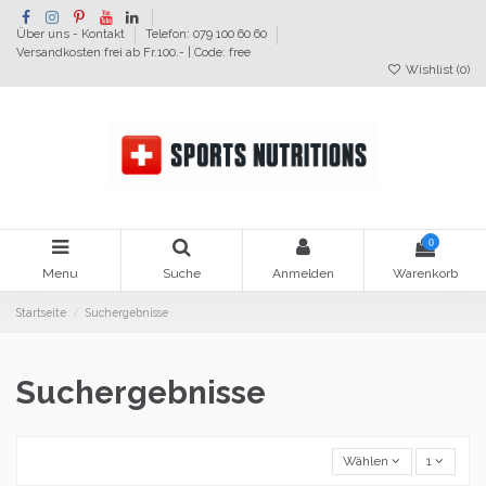
Über uns - Kontakt
Telefon: 079 100 60 60
Versandkosten frei ab Fr.100.- | Code: free
Wishlist (
0
)
0
Menu
Suche
Anmelden
Warenkorb
Startseite
Suchergebnisse
Suchergebnisse
Wählen
1