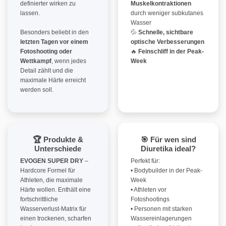
definierter wirken zu
Muskelkontraktionen
lassen.
durch weniger subkutanes
Wasser
Besonders beliebt in den
💦
Schnelle, sichtbare
letzten Tagen vor einem
optische Verbesserungen
Fotoshooting oder
🔥
Feinschliff in der Peak-
Wettkampf
, wenn jedes
Week
Detail zählt und die
maximale Härte erreicht
werden soll.
🏆 Produkte &
🎯 Für wen sind
Unterschiede
Diuretika ideal?
EVOGEN SUPER DRY
–
Perfekt für:
Hardcore Formel für
• Bodybuilder in der Peak-
Athleten, die maximale
Week
Härte wollen. Enthält eine
• Athleten vor
fortschrittliche
Fotoshootings
Wasserverlust-Matrix für
• Personen mit starken
einen trockenen, scharfen
Wassereinlagerungen