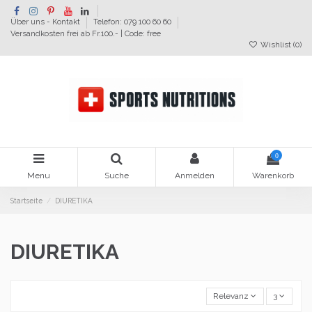
Über uns - Kontakt
Telefon: 079 100 60 60
Versandkosten frei ab Fr.100.- | Code: free
Wishlist (
0
)
0
Menu
Suche
Anmelden
Warenkorb
Startseite
DIURETIKA
DIURETIKA
Relevanz
3