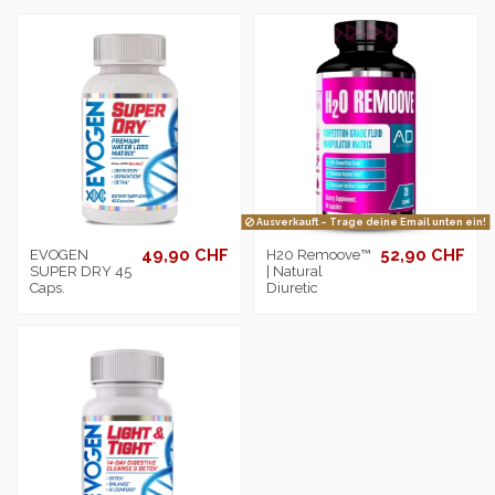
Ausverkauft – Trage deine Email unten ein!
49,90 CHF
52,90 CHF
EVOGEN
H20 Remoove™
SUPER DRY 45
| Natural
Caps.
Diuretic