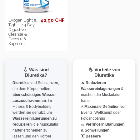
42,90 CHF
Evogen Light &
Tight – 14 Day
Digestive
Cleanse &
Detox (28
Kapseln)
💧 Was sind
💪 Vorteile von
Diuretika?
Diuretika
Diuretika
sind Substanzen,
🔥
Reduzieren
die dem Körper helfen,
Wassereinlagerungen
&
überschüssiges Wasser
machen die Muskulatur
auszuschwemmen
. Im
härter
Fitness & Bodybuilding
⚡
Maximale Definition
vor
werden sie genutzt, um
Events, Wettkampf oder
Wassereinlagerungen zu
Fotoshootings
reduzieren
, die Muskulatur
🧽
Verringern Blähungen
härter erscheinen zu
& Schwellungen
lassen und den Körper
🏋️
Bessere