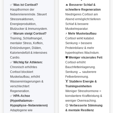
✅
Was ist Cortisol?
🔥
Besserer Schlaf &
Haupthormon der
schnellere Regeneration
Nebennierenrinde. Steuert
Niedrigeres Cortisol am
Stressreaktionen,
Abend ermöglicht tieferen
Energieproduktion,
Schlaf & bessere
Blutzucker & Immunsystem.
Muskelreparatur.
✅
Warum steigt Cortisol?
⚡
Mehr Muskelaufbau
Training, Schlafmangel,
Cortisol wirkt katabol.
mentaler Stress, Koffein,
Senkung = bessere
Entzündungen, Diäten,
Proteinbilanz & mehr
Kaloriendefizit & intensives
hypertrophes Wachstum.
Cardio.
🛡
Weniger viszerales Fett
✅
Wichtig für Athleten:
Cortisol erhöht
Chronisch erhöhtes
Bauchfetteinlagerung.
Cortisol blockiert
Senkung → sauberere
Muskelaufbau, erhöht
Fettverbrennung.
Wassereinlagerungen &
🏋️
Stabilere Energie &
verschlechtert
Trainingseinheiten
Regeneration.
Weniger Stresshormone =
✅
HPA-Achse
konstantere Kraftleistung &
(Hypothalamus–
weniger Overreaching.
Hypophyse–Nebennieren)
😌
Verbesserte Stimmung
Adaptogene wie
& mentale Resilienz