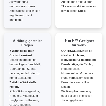
Ashwagandha
Adaptogene modulieren
normalisieren diese
Stressantwort & reduzieren
Stressachse und wirken
psychischen Druck.
regulierend, nicht
dämpfend.
📌 Häufig gestellte
👨‍💼👩‍🦰 Geeignet
Fragen
für wen?
❓
Wann sollte man
CORTISOL SENKEN
ist
Cortisol senken?
ideal für
Athleten,
Bei Schlafproblemen,
Bodybuilder & gestresste
hartnäckigem Bauchfett,
Berufstätige
, die Schlaf,
Übertraining, Stress,
Regeneration,
Leistungsabfall oder zu
Muskelaufbau & mentale
hoher Belastung.
Ruhe verbessern wollen.
❓
Welche Wirkstoffe
Besonders sinnvoll in
helfen?
Diäten,
KSM-66 Ashwagandha,
Wettkampfvorbereitung
Rhodiola, Magnesium
oder bei sehr intensiven
Bisglycinat, L-Theanin,
Trainingsphasen.
GABA, Apigenin.