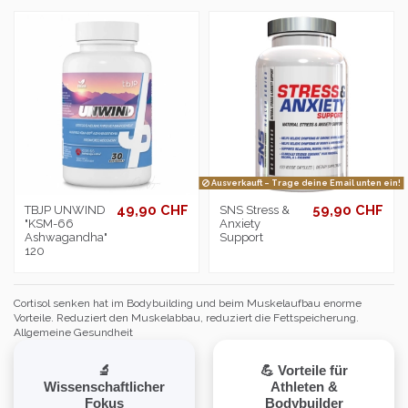
Ausverkauft – Trage deine Email unten ein!
49,90 CHF
59,90 CHF
TBJP UNWIND
SNS Stress &
"KSM-66
Anxiety
Ashwagandha"
Support
120
Cortisol senken hat im Bodybuilding und beim Muskelaufbau enorme
Vorteile. Reduziert den Muskelabbau, reduziert die Fettspeicherung.
Allgemeine Gesundheit
🔬
💪 Vorteile für
Wissenschaftlicher
Athleten &
Fokus
Bodybuilder