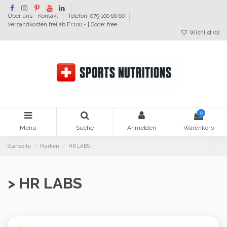
Über uns - Kontakt
Telefon: 079 100 60 60
Versandkosten frei ab Fr.100.- | Code: free
Wishlist (
0
)
0
Menu
Suche
Anmelden
Warenkorb
Startseite
Marken
HR LABS
> HR LABS