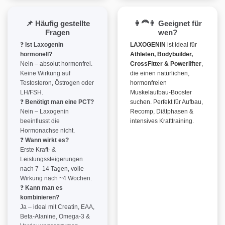
📌 Häufig gestellte
👩‍🦰👨 Geeignet für
Fragen
wen?
❓
Ist Laxogenin
LAXOGENIN
ist ideal für
hormonell?
Athleten, Bodybuilder,
Nein – absolut hormonfrei.
CrossFitter & Powerlifter
,
Keine Wirkung auf
die einen natürlichen,
Testosteron, Östrogen oder
hormonfreien
LH/FSH.
Muskelaufbau-Booster
❓
Benötigt man eine PCT?
suchen. Perfekt für Aufbau,
Nein – Laxogenin
Recomp, Diätphasen &
beeinflusst die
intensives Krafttraining.
Hormonachse nicht.
❓
Wann wirkt es?
Erste Kraft- &
Leistungssteigerungen
nach 7–14 Tagen, volle
Wirkung nach ~4 Wochen.
❓
Kann man es
kombinieren?
Ja – ideal mit Creatin, EAA,
Beta-Alanine, Omega-3 &