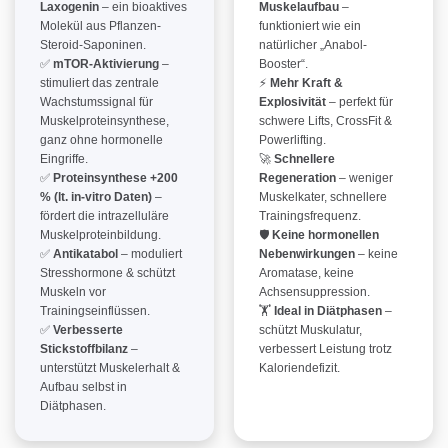
Laxogenin
– ein bioaktives
Muskelaufbau
–
Molekül aus Pflanzen-
funktioniert wie ein
Steroid-Saponinen.
natürlicher „Anabol-
✅
mTOR-Aktivierung
–
Booster“.
stimuliert das zentrale
⚡
Mehr Kraft &
Wachstumssignal für
Explosivität
– perfekt für
Muskelproteinsynthese,
schwere Lifts, CrossFit &
ganz ohne hormonelle
Powerlifting.
Eingriffe.
🚀
Schnellere
✅
Proteinsynthese +200
Regeneration
– weniger
% (lt. in-vitro Daten)
–
Muskelkater, schnellere
fördert die intrazelluläre
Trainingsfrequenz.
Muskelproteinbildung.
🛡
Keine hormonellen
✅
Antikatabol
– moduliert
Nebenwirkungen
– keine
Stresshormone & schützt
Aromatase, keine
Muskeln vor
Achsensuppression.
Trainingseinflüssen.
🏋️
Ideal in Diätphasen
–
✅
Verbesserte
schützt Muskulatur,
Stickstoffbilanz
–
verbessert Leistung trotz
unterstützt Muskelerhalt &
Kaloriendefizit.
Aufbau selbst in
Diätphasen.