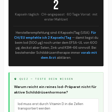
2
Ashwagandha
✗ Generic / fehlt
600 mg
Kapseln täglich · CH-angepasst · 60 Tage Vorrat · mit
Mineralien-
✓ TRAACS®
✗ Oxide / Sulfate
erster Mahlzeit
Form
Bisglycinat
✓ Albion®
✗ Meist
Herstellerempfehlung sind 4 Kapseln/Tag (USA).
Für
Selen-Form
Glycinat-
Selenomethionin-
CH/EU empfehle ich 2 Kapseln/Tag
— damit liegst du
Komplex
Hefe
beim Iod (500 µg) noch unter dem EFSA-UL von 600
µg, deckst aber Selen, Zink und KSM-66 sinnvoll. Bei
L-Tyrosin
✓ 500 mg
✗ Fehlt
bestehender Schilddrüsentherapie immer
vorab mit
dem Arzt
abklären.
Myo-Inositol
✓ 600 mg
✗ Fehlt
✓ KSM-66 +
Adaptogen-
Rhodiola +
✗ Selten
Komplex
🧠 QUIZ — TESTE DEIN WISSEN
Ginseng
Warum reicht ein reines Iod-Präparat nicht für
HPA + HPT
✓ Beide
✗ Nur Iod-
aktive Schilddrüsenhormone?
gleichzeitig
Achsen
Substrat
Iod muss erst durch Vitamin D in die Zellen
transportiert werden