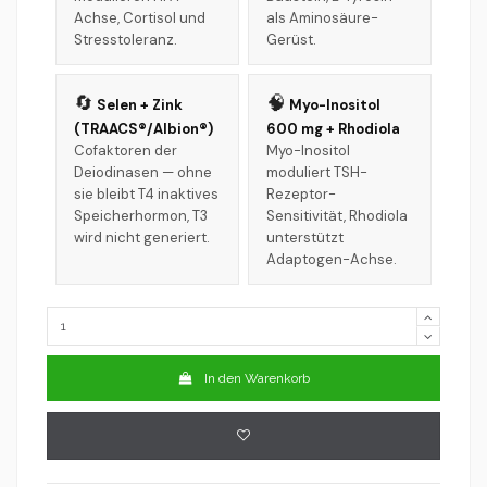
Achse, Cortisol und
als Aminosäure-
Stresstoleranz.
Gerüst.
🔄
🧠
Selen + Zink
Myo-Inositol
(TRAACS®/Albion®)
600 mg + Rhodiola
Cofaktoren der
Myo-Inositol
Deiodinasen — ohne
moduliert TSH-
sie bleibt T4 inaktives
Rezeptor-
Speicherhormon, T3
Sensitivität, Rhodiola
wird nicht generiert.
unterstützt
Adaptogen-Achse.
In den Warenkorb