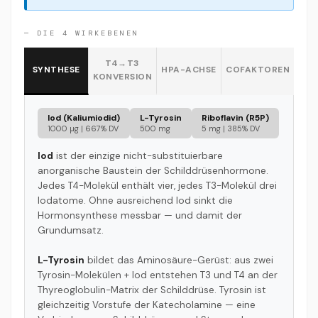
— DIE 4 WIRKEBENEN
T4→T3
SYNTHESE
HPA-ACHSE
COFAKTOREN
KONVERSION
Iod (Kaliumiodid)
L-Tyrosin
Riboflavin (R5P)
1000 µg | 667% DV
500 mg
5 mg | 385% DV
Iod
ist der einzige nicht-substituierbare
anorganische Baustein der Schilddrüsenhormone.
Jedes T4-Molekül enthält vier, jedes T3-Molekül drei
Iodatome. Ohne ausreichend Iod sinkt die
Hormonsynthese messbar — und damit der
Grundumsatz.
L-Tyrosin
bildet das Aminosäure-Gerüst: aus zwei
Tyrosin-Molekülen + Iod entstehen T3 und T4 an der
Thyreoglobulin-Matrix der Schilddrüse. Tyrosin ist
gleichzeitig Vorstufe der Katecholamine — eine