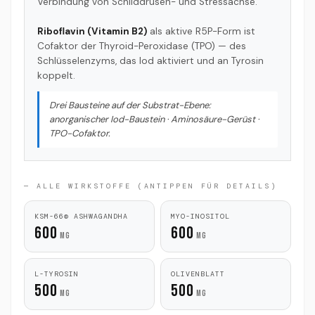
Verbindung von Schilddrüsen- und Stressachse.
Riboflavin (Vitamin B2)
als aktive R5P-Form ist
Cofaktor der Thyroid-Peroxidase (TPO) — des
Schlüsselenzyms, das Iod aktiviert und an Tyrosin
koppelt.
Drei Bausteine auf der Substrat-Ebene:
anorganischer Iod-Baustein · Aminosäure-Gerüst ·
TPO-Cofaktor.
— ALLE WIRKSTOFFE (ANTIPPEN FÜR DETAILS)
KSM-66® ASHWAGANDHA
MYO-INOSITOL
600
600
mg
mg
Withania somnifera Root,
Cyclisches Polyol
—
L-TYROSIN
OLIVENBLATT
5% Withanolide
—
moduliert TSH-Rezeptor-
500
500
patentierter Vollspektrum-
Signal, untersucht bei
mg
mg
Extrakt. HPA-Modulation,
subklinischer
Cortisol, Stresstoleranz.
Hypothyreose (oft mit