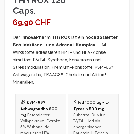
THYROX 120
Caps.
69,90 CHF
Der
InnovaPharm THYROX
ist ein
hochdosierter
Schilddrüsen- und Adrenal-Komplex
— 14
Wirkstoffe adressieren HPT- und HPA-Achse
simultan: T3/T4-Synthese, Konversion und
Stressmodulation. Premium-Rohstoffe: KSM-66®
Ashwagandha, TRAACS®-Chelate und Albion®-
Mineralien.
🌿
⚡
KSM-66®
Iod 1000 µg + L-
Ashwagandha 600
Tyrosin 500 mg
mg
Patentierter
Substrat-Duo für
Vollspektrum-Extrakt,
T3/T4 — Iod als
5% Withanolide —
anorganischer
modulieren HPA-
Baustein, L-Tyrosin