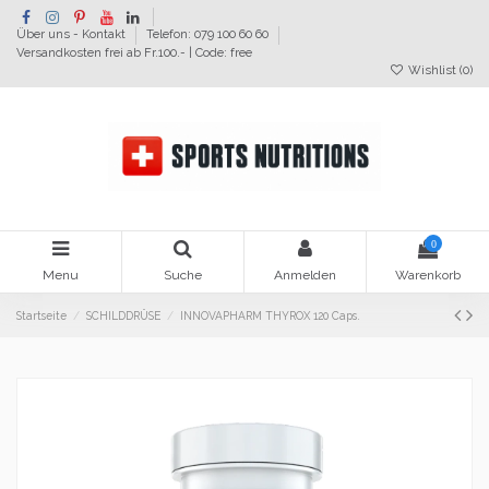
Über uns - Kontakt
Telefon: 079 100 60 60
Versandkosten frei ab Fr.100.- | Code: free
Wishlist (
0
)
0
Menu
Suche
Anmelden
Warenkorb
Startseite
SCHILDDRÜSE
INNOVAPHARM THYROX 120 Caps.