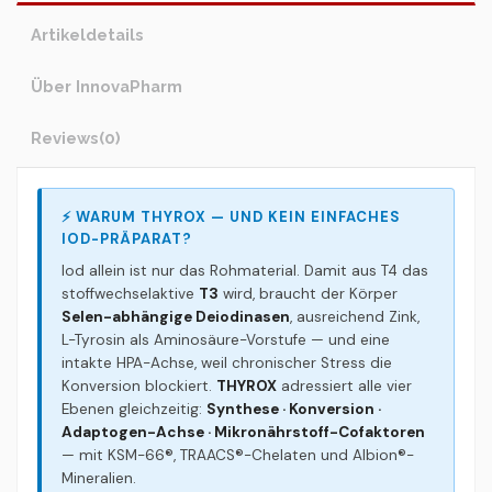
Artikeldetails
Über InnovaPharm
Reviews
(0)
⚡ WARUM THYROX — UND KEIN EINFACHES
IOD-PRÄPARAT?
Iod allein ist nur das Rohmaterial. Damit aus T4 das
stoffwechselaktive
T3
wird, braucht der Körper
Selen-abhängige Deiodinasen
, ausreichend Zink,
L-Tyrosin als Aminosäure-Vorstufe — und eine
intakte HPA-Achse, weil chronischer Stress die
Konversion blockiert.
THYROX
adressiert alle vier
Ebenen gleichzeitig:
Synthese · Konversion ·
Adaptogen-Achse · Mikronährstoff-Cofaktoren
— mit KSM-66®, TRAACS®-Chelaten und Albion®-
Mineralien.