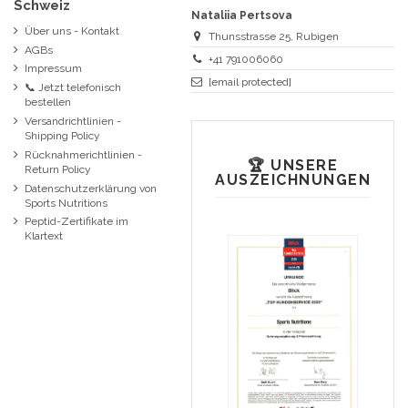
Schweiz
Nataliia Pertsova
Über uns - Kontakt
Thunsstrasse 25, Rubigen
AGBs
+41 791006060
Impressum
[email protected]
📞 Jetzt telefonisch
bestellen
Versandrichtlinien -
Shipping Policy
Rücknahmerichtlinien -
🏆 UNSERE
Return Policy
AUSZEICHNUNGEN
Datenschutzerklärung von
Sports Nutritions
Peptid-Zertifikate im
Klartext