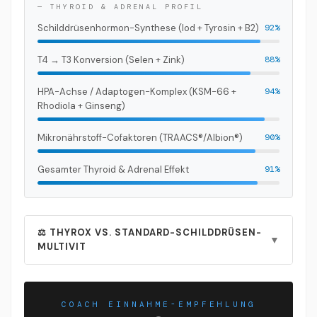
Cofaktor der Deiodinasen
Makronährstoff-
— THYROID & ADRENAL PROFIL
(T4 → T3 Konversion).
Stoffwechsel, Blutzucker-
Schilddrüsenhormon-Synthese (Iod + Tyrosin + B2)
92%
Regulation.
T4 → T3 Konversion (Selen + Zink)
88%
HPA-Achse / Adaptogen-Komplex (KSM-66 +
94%
Rhodiola + Ginseng)
Mikronährstoff-Cofaktoren (TRAACS®/Albion®)
90%
Gesamter Thyroid & Adrenal Effekt
91%
⚖️ THYROX VS. STANDARD-SCHILDDRÜSEN-
▼
MULTIVIT
STANDARD-
KRITERIUM
THYROX
MULTIVIT
COACH EINNAHME-EMPFEHLUNG
✓ KSM-66®