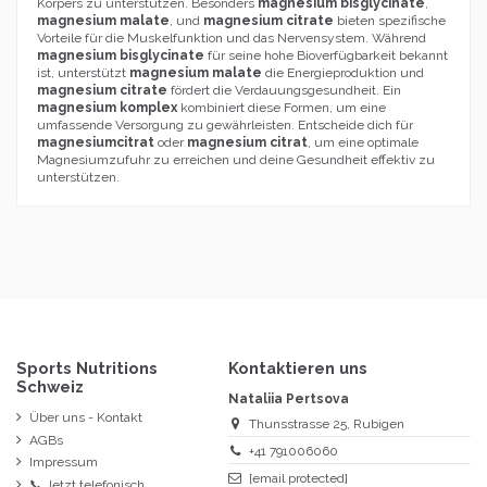
Körpers zu unterstützen. Besonders
magnesium bisglycinate
,
magnesium malate
, und
magnesium citrate
bieten spezifische
Vorteile für die Muskelfunktion und das Nervensystem. Während
magnesium bisglycinate
für seine hohe Bioverfügbarkeit bekannt
ist, unterstützt
magnesium malate
die Energieproduktion und
magnesium citrate
fördert die Verdauungsgesundheit. Ein
magnesium komplex
kombiniert diese Formen, um eine
umfassende Versorgung zu gewährleisten. Entscheide dich für
magnesiumcitrat
oder
magnesium citrat
, um eine optimale
Magnesiumzufuhr zu erreichen und deine Gesundheit effektiv zu
unterstützen.
Sports Nutritions
Kontaktieren uns
Schweiz
Nataliia Pertsova
Über uns - Kontakt
Thunsstrasse 25, Rubigen
AGBs
+41 791006060
Impressum
[email protected]
📞 Jetzt telefonisch