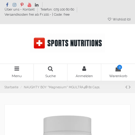
Über uns - Kontakt
Telefon: 079 100 60 60
Versandkosten frei ab Fr.100.- | Code: free
Wishlist (
0
)
0
Menu
Suche
Anmelden
Warenkorb
Startseite
NAUGHTY BOY "Magnesium" MGULTRA4® 60 Caps.