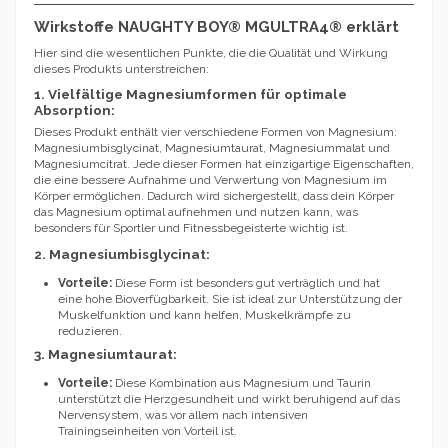
Wirkstoffe NAUGHTY BOY® MGULTRA4® erklärt
Hier sind die wesentlichen Punkte, die die Qualität und Wirkung
dieses Produkts unterstreichen:
1. Vielfältige Magnesiumformen für optimale
Absorption:
Dieses Produkt enthält vier verschiedene Formen von Magnesium:
Magnesiumbisglycinat, Magnesiumtaurat, Magnesiummalat und
Magnesiumcitrat. Jede dieser Formen hat einzigartige Eigenschaften,
die eine bessere Aufnahme und Verwertung von Magnesium im
Körper ermöglichen. Dadurch wird sichergestellt, dass dein Körper
das Magnesium optimal aufnehmen und nutzen kann, was
besonders für Sportler und Fitnessbegeisterte wichtig ist.
2. Magnesiumbisglycinat:
Vorteile:
Diese Form ist besonders gut verträglich und hat
eine hohe Bioverfügbarkeit. Sie ist ideal zur Unterstützung der
Muskelfunktion und kann helfen, Muskelkrämpfe zu
reduzieren.
3. Magnesiumtaurat:
Vorteile:
Diese Kombination aus Magnesium und Taurin
unterstützt die Herzgesundheit und wirkt beruhigend auf das
Nervensystem, was vor allem nach intensiven
Trainingseinheiten von Vorteil ist.