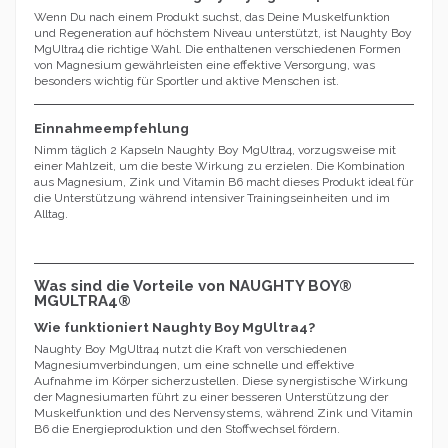
Wenn Du nach einem Produkt suchst, das Deine Muskelfunktion
und Regeneration auf höchstem Niveau unterstützt, ist Naughty Boy
MgUltra4 die richtige Wahl. Die enthaltenen verschiedenen Formen
von Magnesium gewährleisten eine effektive Versorgung, was
besonders wichtig für Sportler und aktive Menschen ist.
Einnahmeempfehlung
Nimm täglich 2 Kapseln Naughty Boy MgUltra4, vorzugsweise mit
einer Mahlzeit, um die beste Wirkung zu erzielen. Die Kombination
aus Magnesium, Zink und Vitamin B6 macht dieses Produkt ideal für
die Unterstützung während intensiver Trainingseinheiten und im
Alltag.
Was sind die Vorteile von NAUGHTY BOY®
MGULTRA4®
Wie funktioniert Naughty Boy MgUltra4?
Naughty Boy MgUltra4 nutzt die Kraft von verschiedenen
Magnesiumverbindungen, um eine schnelle und effektive
Aufnahme im Körper sicherzustellen. Diese synergistische Wirkung
der Magnesiumarten führt zu einer besseren Unterstützung der
Muskelfunktion und des Nervensystems, während Zink und Vitamin
B6 die Energieproduktion und den Stoffwechsel fördern.