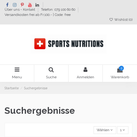
Über uns - Kontakt
Telefon: 079 100 60 60
Versandkosten frei ab Fr.100.- | Code: free
Wishlist (
0
)
0
Menu
Suche
Anmelden
Warenkorb
Startseite
Suchergebnisse
Suchergebnisse
Wählen
1