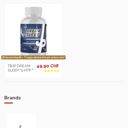
Ausverkauft – Trage deine Email unten ein!
49,90 CHF
TBJP DREAM
SLEEP "5-HTP "
Brands