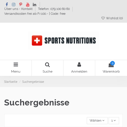
Über uns - Kontakt
Telefon: 079 100 60 60
Versandkosten frei ab Fr.100.- | Code: free
Wishlist (
0
)
0
Menu
Suche
Anmelden
Warenkorb
Startseite
Suchergebnisse
Suchergebnisse
Wählen
1