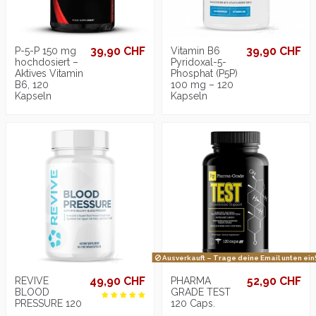
39,90 CHF
39,90 CHF
P-5-P 150 mg
Vitamin B6
hochdosiert –
Pyridoxal-5-
Aktives Vitamin
Phosphat (P5P)
B6, 120
100 mg – 120
Kapseln
Kapseln
Ausverkauft – Trage deine Email unten ein
49,90 CHF
52,90 CHF
REVIVE
PHARMA
BLOOD
GRADE TEST
PRESSURE 120
120 Caps.