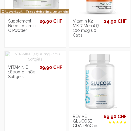
Ausverkauft – Trage deine Email unten ein!
29,90 CHF
24,90 CHF
Supplement
Vitamin K2
Needs Vitamin
MK-7 MenaQ7
C Powder
100 mcg 60
Caps.
29,90 CHF
VITAMIN E
1800mg - 180
Softgels
69,90 CHF
REVIVE
GLUCOSE
GDA 180Caps.