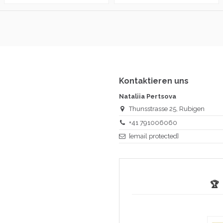
Kontaktieren uns
Nataliia Pertsova
Thunsstrasse 25, Rubigen
+41 791006060
[email protected]
🏆