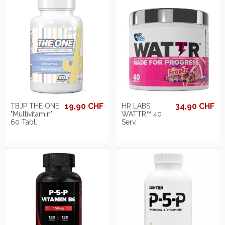
19,90 CHF
34,90 CHF
TBJP THE ONE
HR LABS
"Multivitamin"
WATTR™ 40
60 Tabl.
Serv.