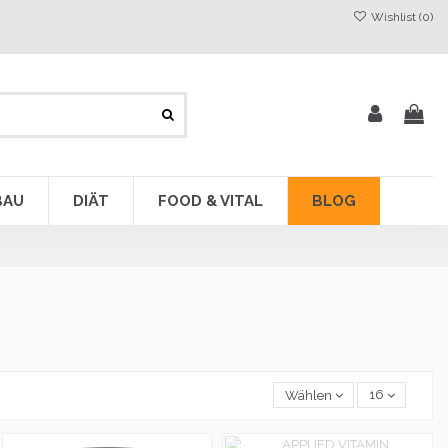
Wishlist (
0
)
BAU
DIÄT
FOOD & VITAL
BLOG
Wählen
16