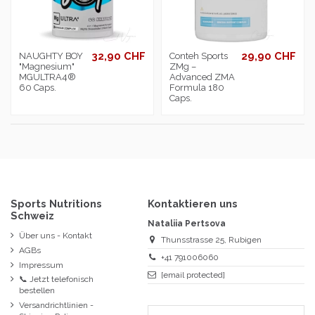
32,90 CHF
29,90 CHF
NAUGHTY BOY
Conteh Sports
"Magnesium"
ZMg –
MGULTRA4®
Advanced ZMA
60 Caps.
Formula 180
Caps.
Sports Nutritions
Kontaktieren uns
Schweiz
Nataliia Pertsova
Über uns - Kontakt
Thunsstrasse 25, Rubigen
AGBs
+41 791006060
Impressum
[email protected]
📞 Jetzt telefonisch
bestellen
Versandrichtlinien -