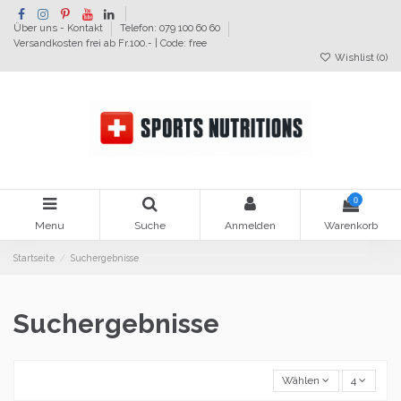
Über uns - Kontakt
Telefon: 079 100 60 60
Versandkosten frei ab Fr.100.- | Code: free
Wishlist (
0
)
0
Menu
Suche
Anmelden
Warenkorb
Startseite
Suchergebnisse
Suchergebnisse
Wählen
4