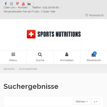
Über uns - Kontakt
Telefon: 079 100 60 60
Versandkosten frei ab Fr.100.- | Code: free
Wishlist (
0
)
0
Menu
Suche
Anmelden
Warenkorb
Startseite
Suchergebnisse
Suchergebnisse
Wählen
1